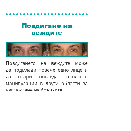
Повдигане на
веждите
Повдигането на веждите може
да подмлади повече едно лице и
да озари погледа отколкото
манипулации в други области за
изглаждане на бръчките.
Възможни са процедри
с ботулинов токсин и филъри в
зависимост от типа остаряване и
структурата на тъканите.