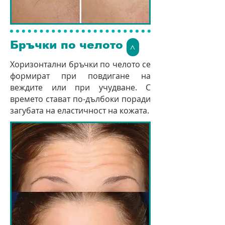
Бръчки по челото
>
Хоризонтални бръчки по челото се
формират при повдигане на
веждите или при учудване. С
времето стават по-дълбоки поради
загубата на еластичност на кожата.