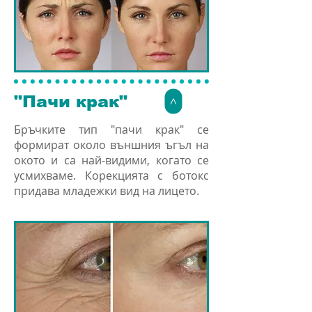
"Пачи крак"
>
Бръчките тип "пачи крак" се
формират около външния ъгъл на
окото и са най-видими, когато се
усмихваме. Корекцията с ботокс
придава младежки вид на лицето.