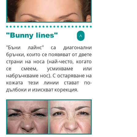
"Bunny lines"
>
"Бъни лайнс" са диагонални
бръчки, които се появяват от двете
страни на носа (най-често, когато
се смеем, усмихваме или
набръчкваме нос). С остаряване на
кожата тези линии стават по-
дълбоки и изискват корекция.